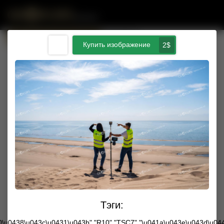
Публичная оферта
Купим ваши фото с Trimble
Купить изображение
2$
Тэги:
Введите сумму пополнения $
40\u0438\u043c\u0431\u043b","R10","TSC7","\u041a\u043e\u043d\u04