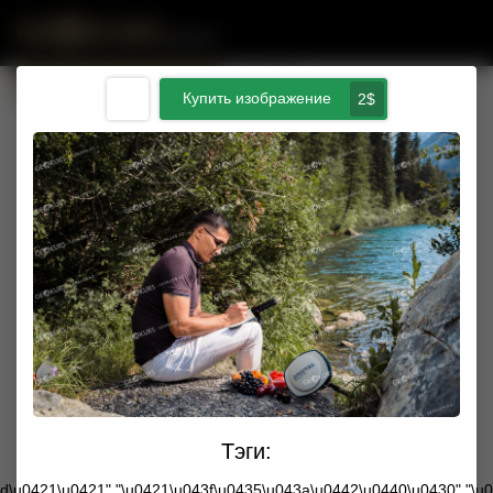
Публичная оферта
Купим ваши фото с Trimble
Купить изображение
2$
Тэги:
Введите сумму пополнения $
1d\u0421\u0421","\u0421\u043f\u0435\u043a\u0442\u0440\u0430","\u0