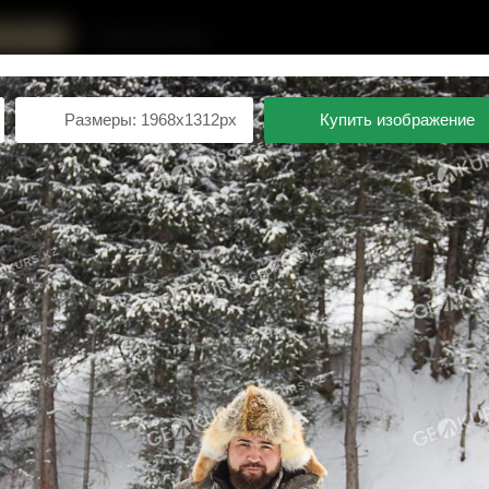
с Trimble
Публичная оферта
Публичная оферта
Размеры: 1968x1312px
Купить изображение