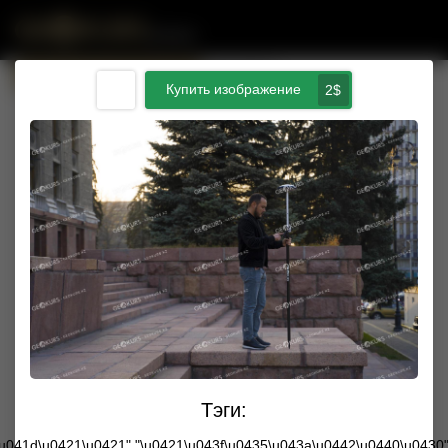
Публичная оферта
Купим ваши фото с Trimble
Купить изображение
2$
Тэги:
Введите сумму пополнения $
\u041d\u0421\u0421","\u0421\u043f\u0435\u043a\u0442\u0440\u0430"